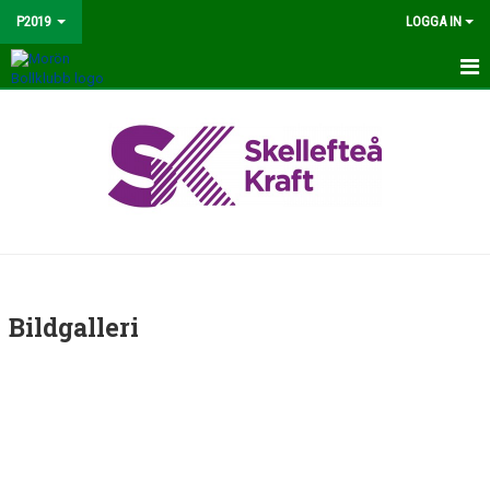
P2019
LOGGA IN
HEM
NYHETER
KALENDER
MATCHER
TRUPPEN
Bildgalleri
BILDGALLERI
DOKUMENT
KONTAKT