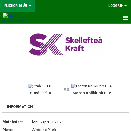
FLICKOR 16 ÅR
LOGGA IN
HEM
NYHETER
TRUPPEN
KALENDER
MATCHER
vs
BILDGALLERI
Piteå FF f10
Morön Bollklubb F 16
DOKUMENT
INFORMATION
KONTAKT
Matchstart:
lör 05 april, 16:15
Plats:
Airdome Piteå
GÄSTBOK